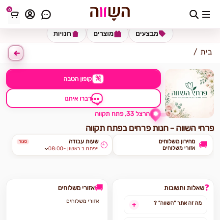
0
כתובת למשלוח
הזינו כתובת
מבצעים
מוצרים
חנויות
בית
%
קופון הטבה
דברו איתנו
הרצל 33, פתח תקווה
פרחי השווה - חנות פרחים בפתח תקווה
מחירון משלוחים
שעות עבודה
סגור
🚚
🕘
אזורי משלוחים
08:00- ייפתח ב ראשון
🚚
❓
שאלות ותשובות
אזורי משלוחים
אזורי משלוחים
מה זה אתר "השווה” ?