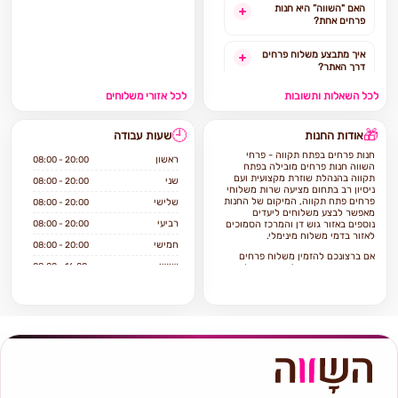
האם "השווה” היא חנות
פרחים אחת?
איך מתבצע משלוח פרחים
דרך האתר?
לכל השאלות ותשובות
לכל אזורי משלוחים
האם ניתן להזמין משלוח
פרחים מהיום להיום?
🕘
🎁
אודות החנות
שעות עבודה
לאילו אזורים בארץ ניתן
חנות פרחים בפתח תקווה - פרחי
להזמין משלוחים?
ראשון
08:00 - 20:00
השווה חנות פרחים מובילה בפתח
תקווה בהנהלת שוזרת מקצועית ועם
שני
08:00 - 20:00
ניסיון רב בתחום מציעה שרות משלוחי
אילו מוצרים אפשר להזמין
פרחים פתח תקווה, המיקום של החנות
שלישי
08:00 - 20:00
באתר?
מאפשר לבצע משלוחים ליעדים
רביעי
08:00 - 20:00
נוספים באזור גוש דן והמרכז הסמוכים
לאזור בדמי משלוח מינימלי.
חמישי
08:00 - 20:00
אם ברצונכם להזמין משלוח פרחים
שישי
08:00 - 16:00
פתח תקווה הגעתם למקום הנכון!
שבת
סגור
פרחי השווה מתמחה במתן שירות אישי
ויחס טוב ללקוח, איכות וטריות
הפרחים, מלאי ומחירים סבירים.
כל זר או סידור יגיע על בית המקבל על
ידי שליח מנוסה תוך הקפדה על טריות
ושלמות הפרחים.
אתם מוזמנים לבקר אותנו בכתובת:
חיים עוזר 7 פתח תקווה.