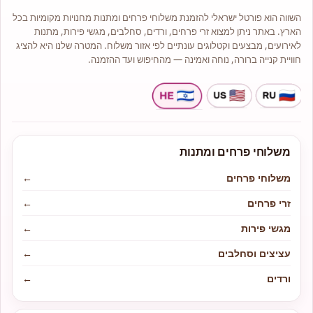
החנות פתוחה כל יום מ 09:00 בבוקר
השווה הוא פורטל ישראלי להזמנת משלוחי פרחים ומתנות מחנויות מקומיות בכל
עד השעה 21:00.
הארץ. באתר ניתן למצוא זרי פרחים, ורדים, סחלבים, מגשי פירות, מתנות
בימי שיש עד השעה 17:00.
לאירועים, מבצעים וקטלוגים עונתיים לפי אזור משלוח. המטרה שלנו היא להציג
אנו מציעים מגוון רחב של סוגי פרחים
איכותיים כגון: ורדים, סחלבים, ליליות,
חוויית קנייה ברורה, נוחה ואמינה — מהחיפוש ועד ההזמנה.
חרציות ,שושן צחור ועוד.
משלוחי פרחים ומתנות
משלוחי פרחים
←
זרי פרחים
←
מגשי פירות
←
עציצים וסחלבים
←
ורדים
←