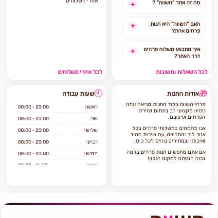
אזורי משלוחים
מה זה אתר "השווה” ?
האם "השווה” היא חנות
פרחים אחת?
איך מתבצע משלוח פרחים
דרך האתר?
לכל השאלות ותשובות
לכל אזורי משלוחים
האם ניתן להזמין משלוח
פרחים מהיום להיום?
🕘
🎁
אודות החנות
שעות עבודה
לאילו אזורים בארץ ניתן
פרחי השווה בלוד החנות מביאה עמה
להזמין משלוחים?
ראשון
08:00 - 20:00
ניסיון מקצועי רב בתחום שזירת
הפרחים ועיצובם.
שני
08:00 - 20:00
אילו מוצרים אפשר להזמין
אנו מתמחים במשלוחי פרחים בכל
שלישי
08:00 - 20:00
באתר?
אזור לוד והסביבה, עם שירות מהיר
ואיכותי ובמחירים נוחים לכל כיס.
רביעי
08:00 - 20:00
אם אתם מחפשים חנות פרחים ברמה
חמישי
08:00 - 20:00
גבוה הגעתם למקום הנכון!
שישי
08:00 - 16:00
פרחי השווה היא חנות פרחים וותיקה
שיודעת לתת שירות ברמה הגבוהה
שבת
סגור
ביותר.
החנות מציעה מגוון רחב של פרחים
טריים ואיכותיים, עציצים ומתנות
המתאימים לכל תקציב ולכל אירוע.
בחנות תמצאו מגוון זרי פרחים