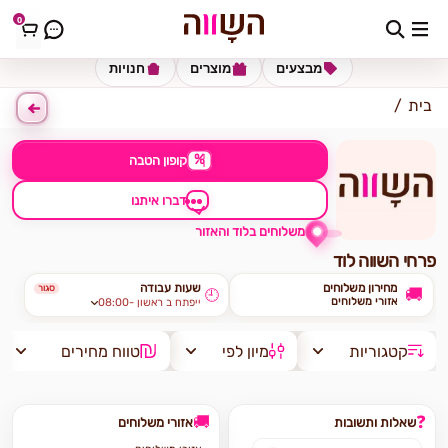
0
כתובת למשלוח
הזינו כתובת
מבצעים
מוצרים
חנויות
בית
%
קופון הטבה
דברו איתנו
משלוחים בלוד והאזור
פרחי השווה לוד
מחירון משלוחים
שעות עבודה
סגור
🚚
🕘
אזורי משלוחים
08:00- ייפתח ב ראשון
קטגוריות
מיון לפי
טווח מחירים
🚚
❓
שאלות ותשובות
אזורי משלוחים