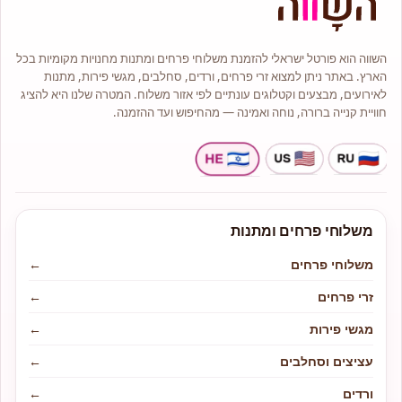
כל זר או סידור יגיע עד בית המקבל על
ידי שליח מנוסה תוך הקפדה על טריות
ושלמות הפרחים.
אנו מציעים מגוון רחב של סוגי פרחים
השווה הוא פורטל ישראלי להזמנת משלוחי פרחים ומתנות מחנויות מקומיות בכל
איכותיים כגון: ורדים, סחלבים, ליליות,
חרציות ,שושן צחור ועוד.
הארץ. באתר ניתן למצוא זרי פרחים, ורדים, סחלבים, מגשי פירות, מתנות
לנו ניסיון רב והתמחות בעיצוב אירועים
לאירועים, מבצעים וקטלוגים עונתיים לפי אזור משלוח. המטרה שלנו היא להציג
ולכן אם ברצונכם להתאים פרחים
חוויית קנייה ברורה, נוחה ואמינה — מהחיפוש ועד ההזמנה.
לאירוע אם זה בר מצווה, יום הולדת או
החלטתם להתחתן פנו אלינו ונשמח
לעזור ולשרתכם.
בחנות תמיד תמצאו מבחר זרים
בעיצובים שונים, זרי כלה, צמחי בית
ועציצים, מבחר סידורי פרחים
קלאסיים, מודרניים אומנותיים, זרים
מתוקים משוקולדים מובחרים בסגנון
ייחודי ועוד.
משלוחי פרחים ומתנות
משלוחי פרחים
←
זרי פרחים
←
מגשי פירות
←
עציצים וסחלבים
←
ורדים
←