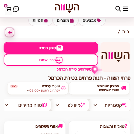
0
כתובת למשלוח
הזינו כתובת
מבצעים
מוצרים
חנויות
בית
%
קופון הטבה
דברו איתנו
משלוחים טירת הכרמל
פרחי השווה - חנות פרחים בטירת הכרמל
מחירון משלוחים
שעות עבודה
סגור
🚚
🕘
אזורי משלוחים
08:00- ייפתח ב ראשון
קטגוריות
מיון לפי
טווח מחירים
🚚
❓
שאלות ותשובות
אזורי משלוחים