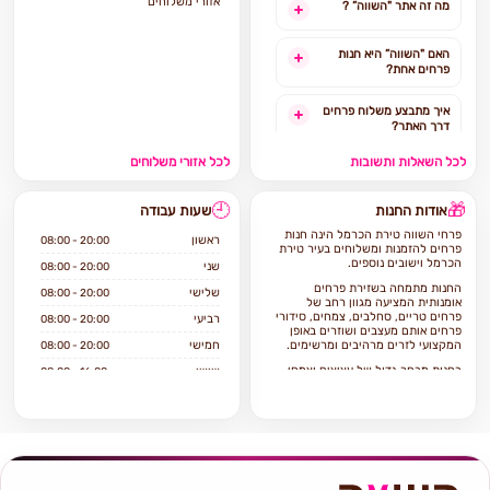
אזורי משלוחים
מה זה אתר "השווה” ?
האם "השווה” היא חנות
פרחים אחת?
איך מתבצע משלוח פרחים
דרך האתר?
לכל השאלות ותשובות
לכל אזורי משלוחים
האם ניתן להזמין משלוח
פרחים מהיום להיום?
🕘
🎁
אודות החנות
שעות עבודה
לאילו אזורים בארץ ניתן
פרחי השווה טירת הכרמל הינה חנות
להזמין משלוחים?
ראשון
08:00 - 20:00
פרחים להזמנות ומשלוחים בעיר טירת
הכרמל וישובים נוספים.
שני
08:00 - 20:00
אילו מוצרים אפשר להזמין
החנות מתמחה בשזירת פרחים
שלישי
08:00 - 20:00
באתר?
אומנותית המציעה מגוון רחב של
פרחים טריים, סחלבים, צמחים, סידורי
רביעי
08:00 - 20:00
פרחים אותם מעצבים ושוזרים באופן
המקצועי לזרים מרהיבים ומרשימים.
חמישי
08:00 - 20:00
בחנות מבחר גדול של עציצים וצמחי
שישי
08:00 - 16:00
בית וגינה, כלי קרמיקה וזכוכית.
שבת
סגור
אם ברצונכם להזמין משלוח פרחים
בטירת הכרמל הגעתם למקום הנכון
פרחי השווה טירת הכרמל מתמחה
בשירות ויחס טוב ללקוח, איכות וטריות
הפרחים, מלאי ומחירים סבירים.