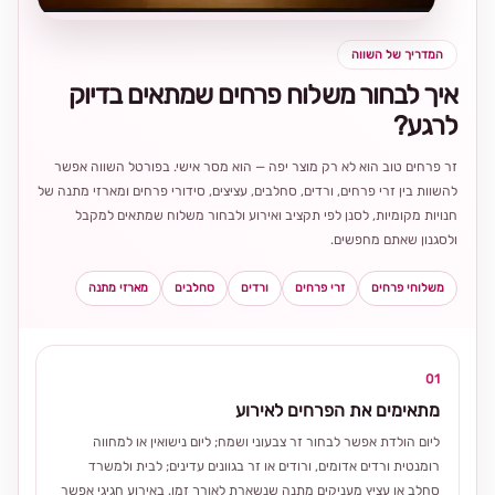
המדריך של השווה
איך לבחור משלוח פרחים שמתאים בדיוק
לרגע?
זר פרחים טוב הוא לא רק מוצר יפה — הוא מסר אישי. בפורטל השווה אפשר
להשוות בין זרי פרחים, ורדים, סחלבים, עציצים, סידורי פרחים ומארזי מתנה של
חנויות מקומיות, לסנן לפי תקציב ואירוע ולבחור משלוח שמתאים למקבל
ולסגנון שאתם מחפשים.
משלוחי פרחים
זרי פרחים
ורדים
סחלבים
מארזי מתנה
01
מתאימים את הפרחים לאירוע
ליום הולדת אפשר לבחור זר צבעוני ושמח; ליום נישואין או למחווה
רומנטית ורדים אדומים, ורודים או זר בגוונים עדינים; לבית ולמשרד
סחלב או עציץ מעניקים מתנה שנשארת לאורך זמן. באירוע חגיגי אפשר