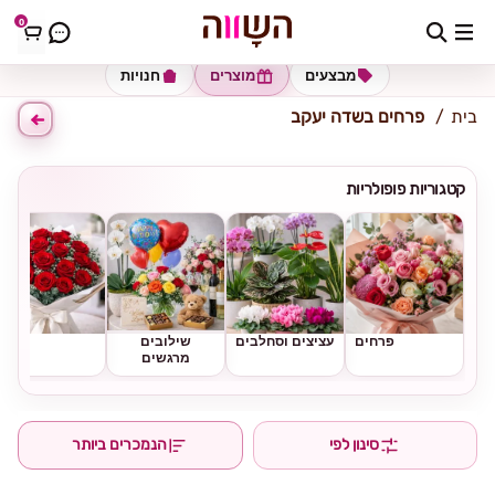
0
כתובת למשלוח
הזינו כתובת
מבצעים
מוצרים
חנויות
בית
פרחים בשדה יעקב
קטגוריות פופולריות
פרחים
עציצים וסחלבים
שילובים
ורדים
מרגשים
סינון לפי
הנמכרים ביותר