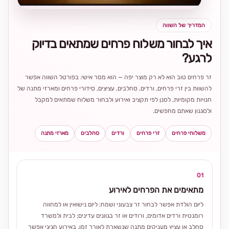
המדריך של השווה
איך לבחור משלוח פרחים שמתאים בדיוק
לרגע?
זר פרחים טוב הוא לא רק מוצר יפה — הוא מסר אישי. בפורטל השווה אפשר
להשוות בין זרי פרחים, ורדים, סחלבים, עציצים, סידורי פרחים ומארזי מתנה של
חנויות מקומיות, לסנן לפי תקציב ואירוע ולבחור משלוח שמתאים למקבל
ולסגנון שאתם מחפשים.
משלוחי פרחים
זרי פרחים
ורדים
סחלבים
מארזי מתנה
01
מתאימים את הפרחים לאירוע
ליום הולדת אפשר לבחור זר צבעוני ושמח; ליום נישואין או למחווה
רומנטית ורדים אדומים, ורודים או זר בגוונים עדינים; לבית ולמשרד
סחלב או עציץ מעניקים מתנה שנשארת לאורך זמן. באירוע חגיגי אפשר