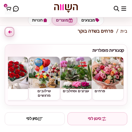
0
כתובת למשלוח
הזינו כתובת
מבצעים
מוצרים
חנויות
בית
פרחים בשדה בוקר
קטגוריות פופולריות
פרחים
עציצים וסחלבים
שילובים
ורדים
מרגשים
סינון לפי
מיון לפי