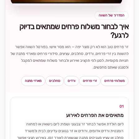
המדריך של השווה
איך לבחור משלוח פרחים שמתאים בדיוק
לרגע?
זר פרחים טוב הוא לא רק מוצר יפה — הוא מסר אישי. בפורטל השווה אפשר
להשוות בין זרי פרחים, ורדים, סחלבים, עציצים, סידורי פרחים ומארזי מתנה של
חנויות מקומיות, לסנן לפי תקציב ואירוע ולבחור משלוח שמתאים למקבל
ולסגנון שאתם מחפשים.
משלוחי פרחים
זרי פרחים
ורדים
סחלבים
מארזי מתנה
01
מתאימים את הפרחים לאירוע
ליום הולדת אפשר לבחור זר צבעוני ושמח; ליום נישואין או למחווה
רומנטית ורדים אדומים, ורודים או זר בגוונים עדינים; לבית ולמשרד
סחלב או עציץ מעניקים מתנה שנשארת לאורך זמן. באירוע חגיגי אפשר