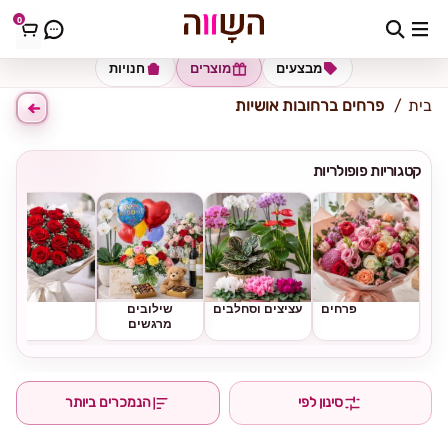
0
כתובת למשלוח
הזינו כתובת
מבצעים
מוצרים
חנויות
בית
פרחים ברחובות אושיות
קטגוריות פופולריות
פרחים
עציצים וסחלבים
שילובים
ורדים
מרגשים
סינון לפי
הנמכרים ביותר