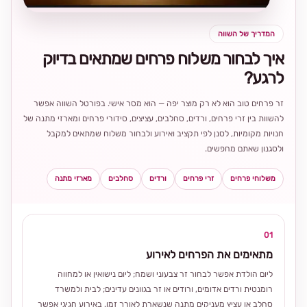
המדריך של השווה
איך לבחור משלוח פרחים שמתאים בדיוק
לרגע?
זר פרחים טוב הוא לא רק מוצר יפה — הוא מסר אישי. בפורטל השווה אפשר
להשוות בין זרי פרחים, ורדים, סחלבים, עציצים, סידורי פרחים ומארזי מתנה של
חנויות מקומיות, לסנן לפי תקציב ואירוע ולבחור משלוח שמתאים למקבל
ולסגנון שאתם מחפשים.
משלוחי פרחים
זרי פרחים
ורדים
סחלבים
מארזי מתנה
01
מתאימים את הפרחים לאירוע
ליום הולדת אפשר לבחור זר צבעוני ושמח; ליום נישואין או למחווה
רומנטית ורדים אדומים, ורודים או זר בגוונים עדינים; לבית ולמשרד
סחלב או עציץ מעניקים מתנה שנשארת לאורך זמן. באירוע חגיגי אפשר