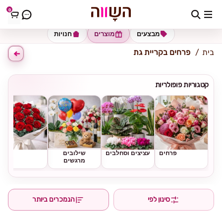
0
כתובת למשלוח
הזינו כתובת
מבצעים
מוצרים
חנויות
בית
פרחים בקריית גת
קטגוריות פופולריות
פרחים
עציצים וסחלבים
שילובים
ורדים
מרגשים
סינון לפי
הנמכרים ביותר