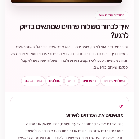
המדריך של השווה
איך לבחור משלוח פרחים שמתאים בדיוק
לרגע?
זר פרחים טוב הוא לא רק מוצר יפה — הוא מסר אישי. בפורטל השווה אפשר
להשוות בין זרי פרחים, ורדים, סחלבים, עציצים, סידורי פרחים ומארזי מתנה של
חנויות מקומיות, לסנן לפי תקציב ואירוע ולבחור משלוח שמתאים למקבל
ולסגנון שאתם מחפשים.
משלוחי פרחים
זרי פרחים
ורדים
סחלבים
מארזי מתנה
01
מתאימים את הפרחים לאירוע
ליום הולדת אפשר לבחור זר צבעוני ושמח; ליום נישואין או למחווה
רומנטית ורדים אדומים, ורודים או זר בגוונים עדינים; לבית ולמשרד
סחלב או עציץ מעניקים מתנה שנשארת לאורך זמן. באירוע חגיגי אפשר