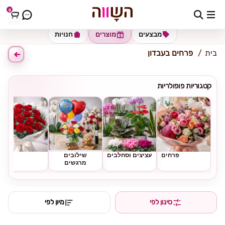
0
כתובת למשלוח
הזינו כתובת
מבצעים
מוצרים
חנויות
בית
פרחים בעבדון
קטגוריות פופולריות
פרחים
עציצים וסחלבים
שילובים
ורדים
מרגשים
סינון לפי
מיון לפי