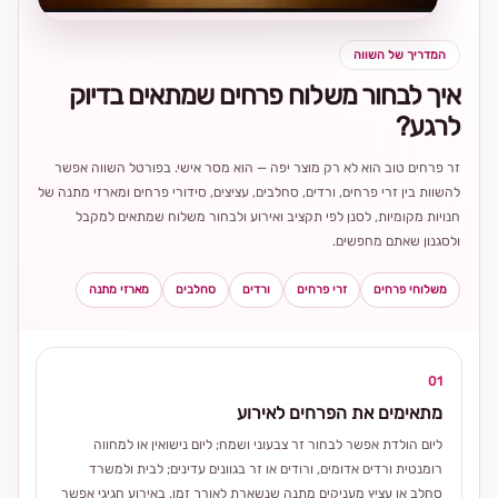
המדריך של השווה
איך לבחור משלוח פרחים שמתאים בדיוק
לרגע?
זר פרחים טוב הוא לא רק מוצר יפה — הוא מסר אישי. בפורטל השווה אפשר
להשוות בין זרי פרחים, ורדים, סחלבים, עציצים, סידורי פרחים ומארזי מתנה של
חנויות מקומיות, לסנן לפי תקציב ואירוע ולבחור משלוח שמתאים למקבל
ולסגנון שאתם מחפשים.
משלוחי פרחים
זרי פרחים
ורדים
סחלבים
מארזי מתנה
01
מתאימים את הפרחים לאירוע
ליום הולדת אפשר לבחור זר צבעוני ושמח; ליום נישואין או למחווה
רומנטית ורדים אדומים, ורודים או זר בגוונים עדינים; לבית ולמשרד
סחלב או עציץ מעניקים מתנה שנשארת לאורך זמן. באירוע חגיגי אפשר