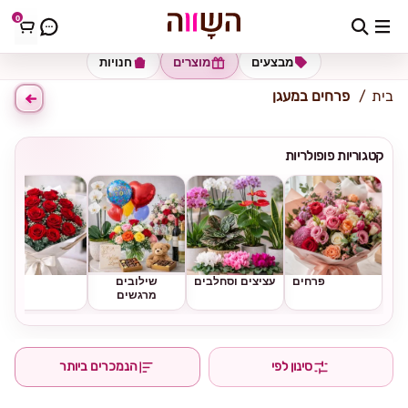
0
כתובת למשלוח
הזינו כתובת
מבצעים
מוצרים
חנויות
בית
פרחים במעגן
קטגוריות פופולריות
פרחים
עציצים וסחלבים
שילובים
ורדים
מרגשים
סינון לפי
הנמכרים ביותר