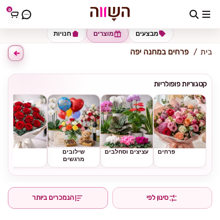
0
כתובת למשלוח
הזינו כתובת
מבצעים
מוצרים
חנויות
בית
פרחים במחנה יפה
קטגוריות פופולריות
פרחים
עציצים וסחלבים
שילובים
ורדים
מרגשים
סינון לפי
הנמכרים ביותר