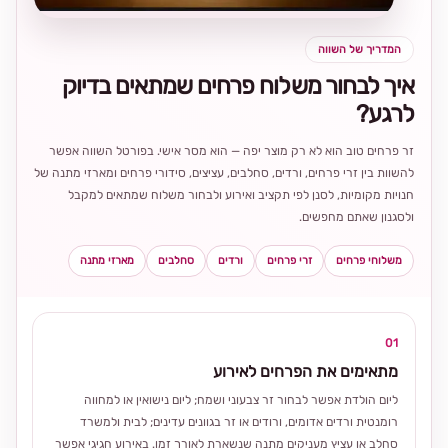
המדריך של השווה
איך לבחור משלוח פרחים שמתאים בדיוק
לרגע?
זר פרחים טוב הוא לא רק מוצר יפה — הוא מסר אישי. בפורטל השווה אפשר
להשוות בין זרי פרחים, ורדים, סחלבים, עציצים, סידורי פרחים ומארזי מתנה של
חנויות מקומיות, לסנן לפי תקציב ואירוע ולבחור משלוח שמתאים למקבל
ולסגנון שאתם מחפשים.
משלוחי פרחים
זרי פרחים
ורדים
סחלבים
מארזי מתנה
01
מתאימים את הפרחים לאירוע
ליום הולדת אפשר לבחור זר צבעוני ושמח; ליום נישואין או למחווה
רומנטית ורדים אדומים, ורודים או זר בגוונים עדינים; לבית ולמשרד
סחלב או עציץ מעניקים מתנה שנשארת לאורך זמן. באירוע חגיגי אפשר