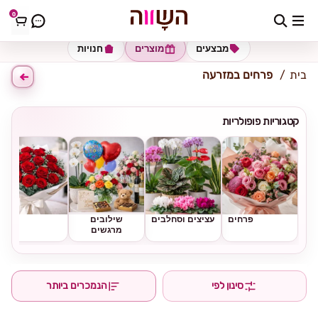
0
כתובת למשלוח
הזינו כתובת
מבצעים
מוצרים
חנויות
בית
פרחים במזרעה
קטגוריות פופולריות
פרחים
עציצים וסחלבים
שילובים
ורדים
מרגשים
סינון לפי
הנמכרים ביותר