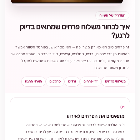
המדריך של השווה
איך לבחור משלוח פרחים שמתאים בדיוק
לרגע?
זר פרחים טוב הוא לא רק מוצר יפה — הוא מסר אישי. בפורטל השווה אפשר
להשוות בין זרי פרחים, ורדים, סחלבים, עציצים, סידורי פרחים ומארזי מתנה של
חנויות מקומיות, לסנן לפי תקציב ואירוע ולבחור משלוח שמתאים למקבל
ולסגנון שאתם מחפשים.
משלוחי פרחים
זרי פרחים
ורדים
סחלבים
מארזי מתנה
01
מתאימים את הפרחים לאירוע
ליום הולדת אפשר לבחור זר צבעוני ושמח; ליום נישואין או למחווה
רומנטית ורדים אדומים, ורודים או זר בגוונים עדינים; לבית ולמשרד
סחלב או עציץ מעניקים מתנה שנשארת לאורך זמן. באירוע חגיגי אפשר