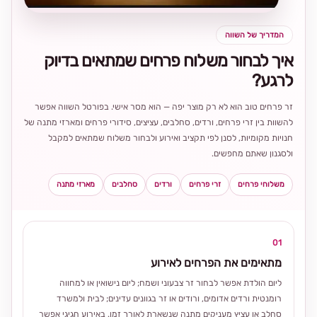
המדריך של השווה
איך לבחור משלוח פרחים שמתאים בדיוק
לרגע?
זר פרחים טוב הוא לא רק מוצר יפה — הוא מסר אישי. בפורטל השווה אפשר
להשוות בין זרי פרחים, ורדים, סחלבים, עציצים, סידורי פרחים ומארזי מתנה של
חנויות מקומיות, לסנן לפי תקציב ואירוע ולבחור משלוח שמתאים למקבל
ולסגנון שאתם מחפשים.
משלוחי פרחים
זרי פרחים
ורדים
סחלבים
מארזי מתנה
01
מתאימים את הפרחים לאירוע
ליום הולדת אפשר לבחור זר צבעוני ושמח; ליום נישואין או למחווה
רומנטית ורדים אדומים, ורודים או זר בגוונים עדינים; לבית ולמשרד
סחלב או עציץ מעניקים מתנה שנשארת לאורך זמן. באירוע חגיגי אפשר