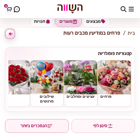
0
כתובת למשלוח
הזינו כתובת
מבצעים
מוצרים
חנויות
בית
פרחים במודיעין מכבים רעות
קטגוריות פופולריות
פרחים
עציצים וסחלבים
שילובים
ורדים
מרגשים
סינון לפי
הנמכרים ביותר