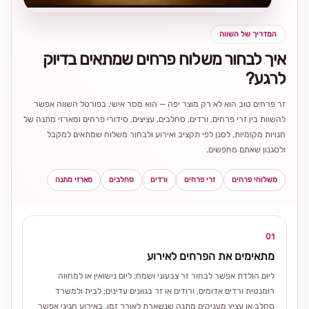
המדריך של השווה
איך לבחור משלוח פרחים שמתאים בדיוק
לרגע?
זר פרחים טוב הוא לא רק מוצר יפה — הוא מסר אישי. בפורטל השווה אפשר
להשוות בין זרי פרחים, ורדים, סחלבים, עציצים, סידורי פרחים ומארזי מתנה של
חנויות מקומיות, לסנן לפי תקציב ואירוע ולבחור משלוח שמתאים למקבל
ולסגנון שאתם מחפשים.
משלוחי פרחים
זרי פרחים
ורדים
סחלבים
מארזי מתנה
01
מתאימים את הפרחים לאירוע
ליום הולדת אפשר לבחור זר צבעוני ושמח; ליום נישואין או למחווה
רומנטית ורדים אדומים, ורודים או זר בגוונים עדינים; לבית ולמשרד
סחלב או עציץ מעניקים מתנה שנשארת לאורך זמן. באירוע חגיגי אפשר