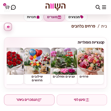
0
כתובת למשלוח
הזינו כתובת
מבצעים
מוצרים
חנויות
בית
פרחים בלהבים
קטגוריות פופולריות
פרחים
עציצים וסחלבים
שילובים
ורדים
מרגשים
סינון לפי
הנמכרים ביותר