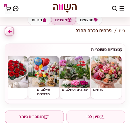
0
כתובת למשלוח
הזינו כתובת
מבצעים
מוצרים
חנויות
בית
פרחים בכרם מהרל
קטגוריות פופולריות
פרחים
עציצים וסחלבים
שילובים
ורדים
מרגשים
סינון לפי
הנמכרים ביותר