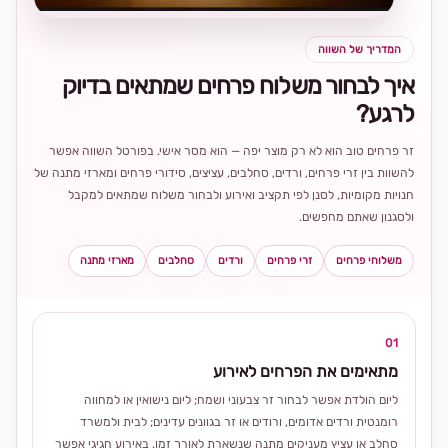
המדריך של השווה
איך לבחור משלוח פרחים שמתאים בדיוק
לרגע?
זר פרחים טוב הוא לא רק מוצר יפה — הוא מסר אישי. בפורטל השווה אפשר
להשוות בין זרי פרחים, ורדים, סחלבים, עציצים, סידורי פרחים ומארזי מתנה של
חנויות מקומיות, לסנן לפי תקציב ואירוע ולבחור משלוח שמתאים למקבל
ולסגנון שאתם מחפשים.
משלוחי פרחים
זרי פרחים
ורדים
סחלבים
מארזי מתנה
01
מתאימים את הפרחים לאירוע
ליום הולדת אפשר לבחור זר צבעוני ושמח; ליום נישואין או למחווה
רומנטית ורדים אדומים, ורודים או זר בגוונים עדינים; לבית ולמשרד
סחלב או עציץ מעניקים מתנה שנשארת לאורך זמן. באירוע חגיגי אפשר