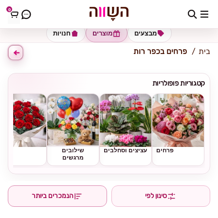
0
כתובת למשלוח
הזינו כתובת
מבצעים
מוצרים
חנויות
בית
פרחים בכפר רות
קטגוריות פופולריות
פרחים
עציצים וסחלבים
שילובים
ורדים
מרגשים
סינון לפי
הנמכרים ביותר