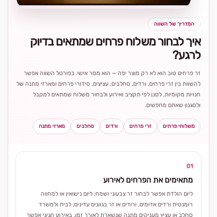
המדריך של השווה
איך לבחור משלוח פרחים שמתאים בדיוק
לרגע?
זר פרחים טוב הוא לא רק מוצר יפה — הוא מסר אישי. בפורטל השווה אפשר
להשוות בין זרי פרחים, ורדים, סחלבים, עציצים, סידורי פרחים ומארזי מתנה של
חנויות מקומיות, לסנן לפי תקציב ואירוע ולבחור משלוח שמתאים למקבל
ולסגנון שאתם מחפשים.
משלוחי פרחים
זרי פרחים
ורדים
סחלבים
מארזי מתנה
01
מתאימים את הפרחים לאירוע
ליום הולדת אפשר לבחור זר צבעוני ושמח; ליום נישואין או למחווה
רומנטית ורדים אדומים, ורודים או זר בגוונים עדינים; לבית ולמשרד
סחלב או עציץ מעניקים מתנה שנשארת לאורך זמן. באירוע חגיגי אפשר