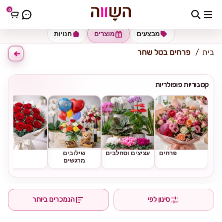
0
כתובת למשלוח
הזינו כתובת
מבצעים
מוצרים
חנויות
בית
פרחים בטל שחר
קטגוריות פופולריות
פרחים
עציצים וסחלבים
שילובים
ורדים
מרגשים
סינון לפי
הנמכרים ביותר