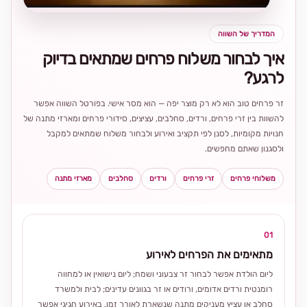
המדריך של השווה
איך לבחור משלוח פרחים שמתאים בדיוק
לרגע?
זר פרחים טוב הוא לא רק מוצר יפה — הוא מסר אישי. בפורטל השווה אפשר
להשוות בין זרי פרחים, ורדים, סחלבים, עציצים, סידורי פרחים ומארזי מתנה של
חנויות מקומיות, לסנן לפי תקציב ואירוע ולבחור משלוח שמתאים למקבל
ולסגנון שאתם מחפשים.
משלוחי פרחים
זרי פרחים
ורדים
סחלבים
מארזי מתנה
01
מתאימים את הפרחים לאירוע
ליום הולדת אפשר לבחור זר צבעוני ושמח; ליום נישואין או למחווה
רומנטית ורדים אדומים, ורודים או זר בגוונים עדינים; לבית ולמשרד
סחלב או עציץ מעניקים מתנה שנשארת לאורך זמן. באירוע חגיגי אפשר