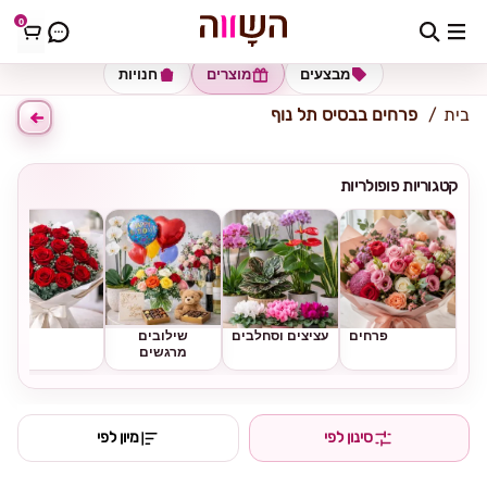
0
כתובת למשלוח
הזינו כתובת
מבצעים
מוצרים
חנויות
בית
פרחים בבסיס תל נוף
קטגוריות פופולריות
פרחים
עציצים וסחלבים
שילובים
ורדים
מרגשים
סינון לפי
מיון לפי