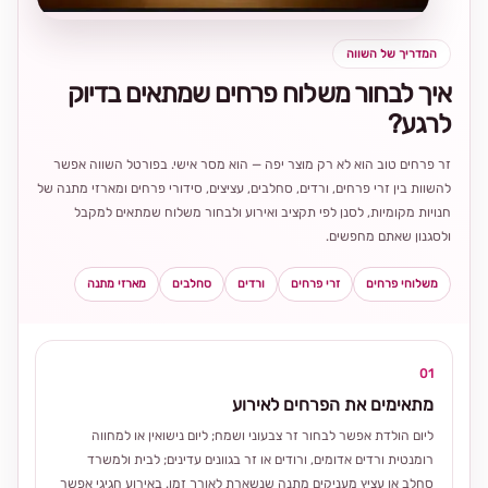
המדריך של השווה
איך לבחור משלוח פרחים שמתאים בדיוק
לרגע?
זר פרחים טוב הוא לא רק מוצר יפה — הוא מסר אישי. בפורטל השווה אפשר
להשוות בין זרי פרחים, ורדים, סחלבים, עציצים, סידורי פרחים ומארזי מתנה של
חנויות מקומיות, לסנן לפי תקציב ואירוע ולבחור משלוח שמתאים למקבל
ולסגנון שאתם מחפשים.
משלוחי פרחים
זרי פרחים
ורדים
סחלבים
מארזי מתנה
01
מתאימים את הפרחים לאירוע
ליום הולדת אפשר לבחור זר צבעוני ושמח; ליום נישואין או למחווה
רומנטית ורדים אדומים, ורודים או זר בגוונים עדינים; לבית ולמשרד
סחלב או עציץ מעניקים מתנה שנשארת לאורך זמן. באירוע חגיגי אפשר