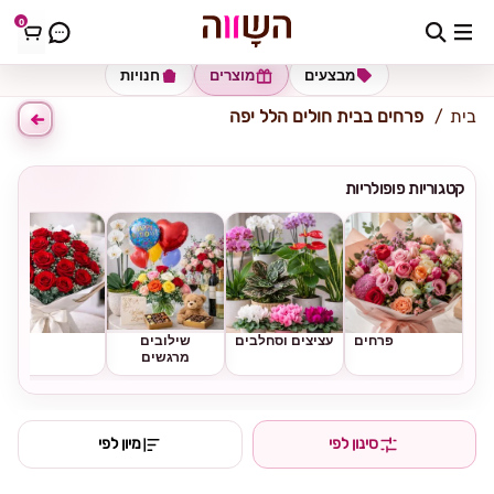
0
כתובת למשלוח
הזינו כתובת
מבצעים
מוצרים
חנויות
בית
פרחים בבית חולים הלל יפה
קטגוריות פופולריות
פרחים
עציצים וסחלבים
שילובים
ורדים
מרגשים
סינון לפי
מיון לפי