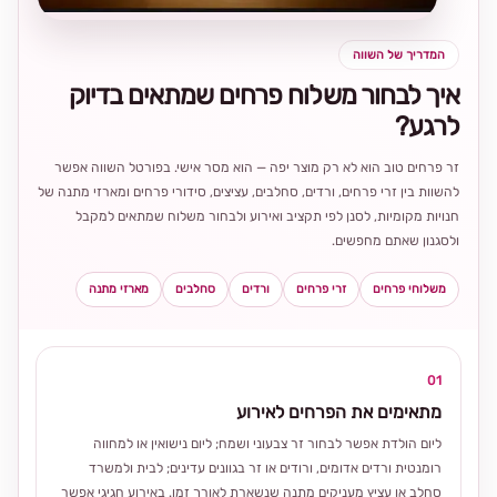
המדריך של השווה
איך לבחור משלוח פרחים שמתאים בדיוק
לרגע?
זר פרחים טוב הוא לא רק מוצר יפה — הוא מסר אישי. בפורטל השווה אפשר
להשוות בין זרי פרחים, ורדים, סחלבים, עציצים, סידורי פרחים ומארזי מתנה של
חנויות מקומיות, לסנן לפי תקציב ואירוע ולבחור משלוח שמתאים למקבל
ולסגנון שאתם מחפשים.
משלוחי פרחים
זרי פרחים
ורדים
סחלבים
מארזי מתנה
01
מתאימים את הפרחים לאירוע
ליום הולדת אפשר לבחור זר צבעוני ושמח; ליום נישואין או למחווה
רומנטית ורדים אדומים, ורודים או זר בגוונים עדינים; לבית ולמשרד
סחלב או עציץ מעניקים מתנה שנשארת לאורך זמן. באירוע חגיגי אפשר