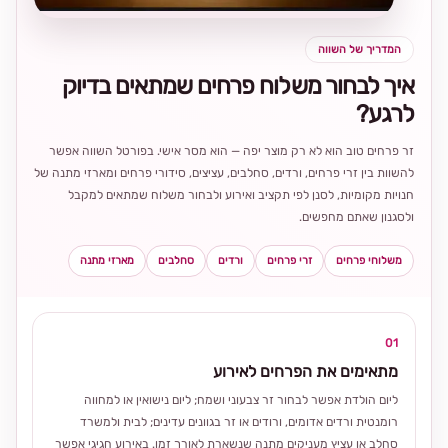
המדריך של השווה
איך לבחור משלוח פרחים שמתאים בדיוק
לרגע?
זר פרחים טוב הוא לא רק מוצר יפה — הוא מסר אישי. בפורטל השווה אפשר
להשוות בין זרי פרחים, ורדים, סחלבים, עציצים, סידורי פרחים ומארזי מתנה של
חנויות מקומיות, לסנן לפי תקציב ואירוע ולבחור משלוח שמתאים למקבל
ולסגנון שאתם מחפשים.
משלוחי פרחים
זרי פרחים
ורדים
סחלבים
מארזי מתנה
01
מתאימים את הפרחים לאירוע
ליום הולדת אפשר לבחור זר צבעוני ושמח; ליום נישואין או למחווה
רומנטית ורדים אדומים, ורודים או זר בגוונים עדינים; לבית ולמשרד
סחלב או עציץ מעניקים מתנה שנשארת לאורך זמן. באירוע חגיגי אפשר