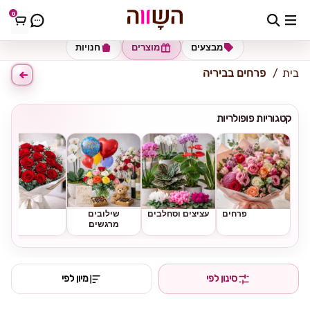
0
כתובת למשלוח
הזינו כתובת
מבצעים
מוצרים
חנויות
בית
פרחים בביריה
קטגוריות פופולריות
פרחים
עציצים וסחלבים
שילובים
ורדים
מרגשים
סינון לפי
מיון לפי