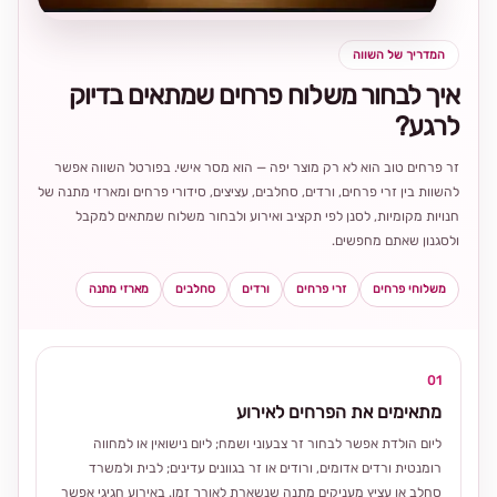
המדריך של השווה
איך לבחור משלוח פרחים שמתאים בדיוק
לרגע?
זר פרחים טוב הוא לא רק מוצר יפה — הוא מסר אישי. בפורטל השווה אפשר
להשוות בין זרי פרחים, ורדים, סחלבים, עציצים, סידורי פרחים ומארזי מתנה של
חנויות מקומיות, לסנן לפי תקציב ואירוע ולבחור משלוח שמתאים למקבל
ולסגנון שאתם מחפשים.
משלוחי פרחים
זרי פרחים
ורדים
סחלבים
מארזי מתנה
01
מתאימים את הפרחים לאירוע
ליום הולדת אפשר לבחור זר צבעוני ושמח; ליום נישואין או למחווה
רומנטית ורדים אדומים, ורודים או זר בגוונים עדינים; לבית ולמשרד
סחלב או עציץ מעניקים מתנה שנשארת לאורך זמן. באירוע חגיגי אפשר