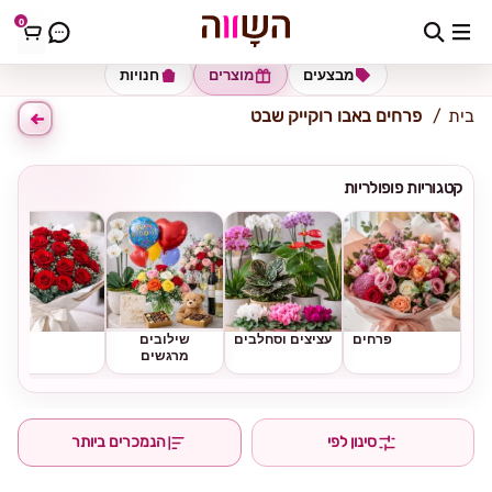
0
כתובת למשלוח
הזינו כתובת
מבצעים
מוצרים
חנויות
בית
פרחים באבו רוקייק שבט
קטגוריות פופולריות
פרחים
עציצים וסחלבים
שילובים
ורדים
מרגשים
סינון לפי
הנמכרים ביותר