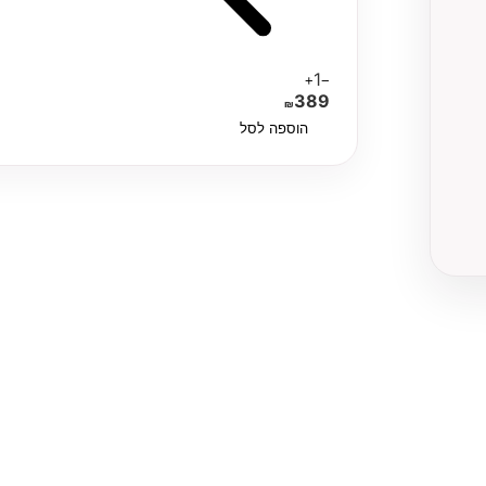
1
+
−
389
₪
הוספה לסל