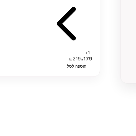
1
+
−
₪
219
179
₪
הוספה לסל