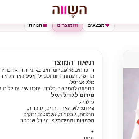
מבצעים
מוצרים
חנויות
תיאור המוצר
זר פרחים אלגנטי ומרהיב בגווני ורוד, אדום וי
תחושת רעננות, חום וסטייל. מגיע באריזת נייר
כולל אגרטל.
התמונה להמחשה בלבד. ייתכנו שינויים קלים ב
פירוט לגודל
רגיל
רגיל
גודל
פירוט:
לוע הארי, ורדים, גרברות,
חרציות, גיבסניות, אלמנטים ירוקים
הכמויות והמידות
לפי הגודל שנבחר
✦
כמות