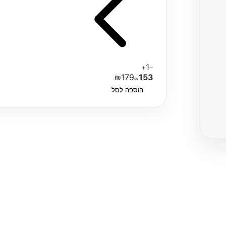
1
+
−
₪
179
153
₪
הוספה לסל