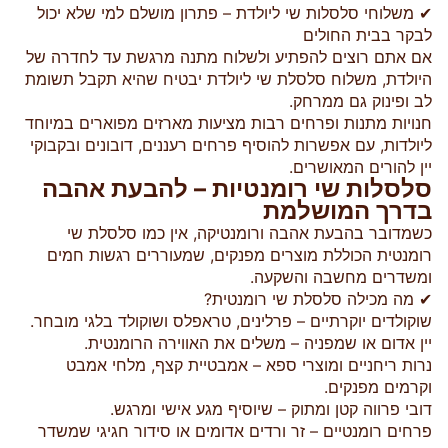
✔ משלוחי סלסלות שי ליולדת – פתרון מושלם למי שלא יכול
לבקר בבית החולים
אם אתם רוצים להפתיע ולשלוח מתנה מרגשת עד לחדרה של
היולדת, משלוח סלסלת שי ליולדת יבטיח שהיא תקבל תשומת
לב ופינוק גם ממרחק.
חנויות מתנות ופרחים רבות מציעות מארזים מפוארים במיוחד
ליולדות, עם אפשרות להוסיף פרחים רעננים, דובונים ובקבוקי
יין להורים המאושרים.
סלסלות שי רומנטיות – להבעת אהבה
בדרך המושלמת
כשמדובר בהבעת אהבה ורומנטיקה, אין כמו סלסלת שי
רומנטית הכוללת מוצרים מפנקים, שמעוררים רגשות חמים
ומשדרים מחשבה והשקעה.
✔ מה מכילה סלסלת שי רומנטית?
שוקולדים יוקרתיים – פרלינים, טראפלס ושוקולד בלגי מובחר.
יין אדום או שמפניה – משלים את האווירה הרומנטית.
נרות ריחניים ומוצרי ספא – אמבטיית קצף, מלחי אמבט
וקרמים מפנקים.
דובי פרווה קטן ומתוק – שיוסיף מגע אישי ומרגש.
פרחים רומנטיים – זר ורדים אדומים או סידור חגיגי שמשדר