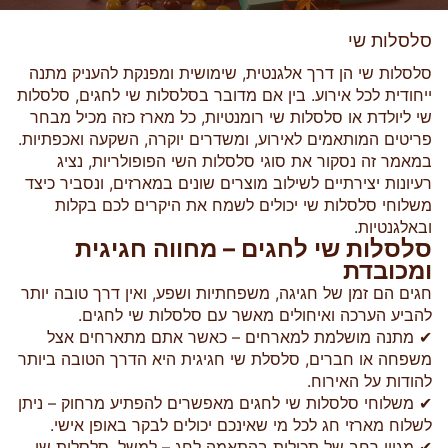
סלסלות שי
סלסלות שי הן דרך אלגנטית, שימושית ומפנקת להעניק מתנה
ייחודית לכל אירוע. בין אם מדובר בסלסלות שי לחגים, סלסלות
שי ליולדת או סלסלות שי רומנטיות, כל מארז כזה מכיל מבחר
פריטים המותאמים לאירוע, ומשדרים יוקרה, השקעה ואכפתיות.
במאמר זה נסקור את סוגי סלסלות השי הפופולריות, נציג
רעיונות יצירתיים לשילוב מוצרים שונים במארזים, ונסביר כיצד
משלוחי סלסלות שי יכולים לשמח את היקרים לכם בקלות
ובאלגנטיות.
סלסלות שי לחגים – מחווה חגיגית
ומכובדת
חגים הם זמן של חגיגה, משפחתיות ושפע, ואין דרך טובה יותר
להביע הערכה ואיחולים מאשר עם סלסלות שי לחגים.
✔ מתנה מושלמת למארחים – כאשר אתם מתארחים אצל
משפחה או חברים, סלסלת שי חגיגית היא הדרך הטובה ביותר
להודות על האירוח.
✔ משלוחי סלסלות שי לחגים מאפשרים להפתיע מרחוק – ניתן
לשלוח מארזי חג לכל מי שאינכם יכולים לבקר באופן אישי.
✔ מגוון רחב של תכולות בהתאמה לחג – למשל, סלסלות שי