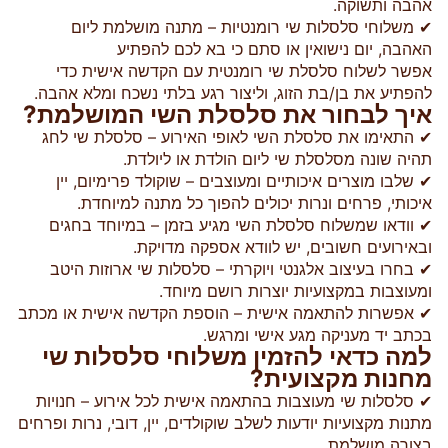
אהבה ותשוקה.
✔ משלוחי סלסלות שי רומנטיות – מתנה מושלמת ליום
האהבה, יום נישואין או סתם כי בא לכם להפתיע
אפשר לשלוח סלסלת שי רומנטית עם הקדשה אישית כדי
להפתיע את בן/בת הזוג, וליצור רגע בלתי נשכח ומלא אהבה.
איך לבחור את סלסלת השי המושלמת?
✔ התאימו את סלסלת השי לאופי האירוע – סלסלת שי לחג
תהיה שונה מסלסלת שי ליום הולדת או ליולדת.
✔ שלבו מוצרים איכותיים ומעוצבים – שוקולד פרימיום, יין
איכותי, פרחים ונרות יכולים להפוך כל מתנה למיוחדת.
✔ וודאו שמשלוח סלסלת השי מגיע בזמן – במיוחד בחגים
ובאירועים חשובים, יש לוודא אספקה מדויקת.
✔ בחרו בעיצוב אלגנטי ויוקרתי – סלסלות שי ארוזות היטב
ומעוצבות במקצועיות יוצרות רושם מיוחד.
✔ אפשרות להתאמה אישית – הוספת הקדשה אישית או מכתב
בכתב יד מעניקה מגע אישי ומרגש.
למה כדאי להזמין משלוחי סלסלות שי
מחנות מקצועית?
✔ סלסלות שי מעוצבות בהתאמה אישית לכל אירוע – חנויות
מתנות מקצועיות יודעות לשלב שוקולדים, יין, דובי, נרות ופרחים
בצורה מושלמת.