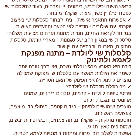
לראש השנה יכילו דבש, רימונים, יין ופרחים, בעוד שסלסלות שי
לפסח יכילו יין כשר, מצות ושוקולד מובחר.
✔ אפשרות התאמה אישית – ניתן לבחור סלסלות שי בעיצוב
יוקרתי, עם שילובים ייחודיים לפי הטעם וההעדפה האישית.
במיוחד לקראת החגים, חנויות מתנות ופרחים מציעות משלוחי
סלסלות שי במגוון רחב של סגנונות – מארזי גורמה, סלסלות
מתוקים, מארזים יוקרתיים עם יין ועוד.
סלסלות שי ליולדת – מתנה מפנקת
לאמא ולתינוק
לידה היא מאורע מרגש ובלתי נשכח, ואין דרך טובה יותר
לשמח את היולדת מאשר עם סלסלת שי מפנקת שמכילה
מוצרים לתינוק ולרגעי הפינוק של האם הטרייה.
✔ מה כוללת סלסלת שי ליולדת?
פריטי טיפוח ליולדת – קרמים, סבונים ריחניים, שמנים
ארומטיים ומגבות רכות.
מוצרים שימושיים לתינוק – בגדים קטנים, חיתולי בד, מוצצים,
צעצועים ראשונים.
תוספות מתוקות – שוקולדים, תה צמחים, דבש ופירות יבשים,
שמוסיפים טאץ' חגיגי.
אפשרות לשלב דובי פרווה ומתנות רומנטיות לאמא הטרייה.