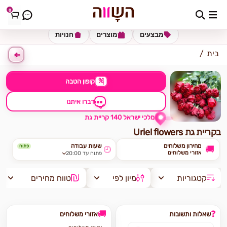
0
כתובת למשלוח
הזינו כתובת
מבצעים
מוצרים
חנויות
בית
%
קופון הטבה
דברו איתנו
מלכי ישראל 140 קריית גת
Uriel flowers בקריית גת
מחירון משלוחים
שעות עבודה
פתוח
🚚
🕘
אזורי משלוחים
פתוח עד 20:00
קטגוריות
מיון לפי
טווח מחירים
🚚
❓
שאלות ותשובות
אזורי משלוחים