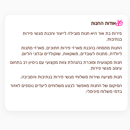
🎁
אודות החנות
פירות בת אור היא חנות מובילה לייצור והכנת מגשי פירות
בנתיבות.
החנות מתמחה בהכנת מארזי פירות חתוכים, מארזי מתנות
ליולדת, מתנות לעובדים, משקאות, שוקולדים ובלוני הליום.
חנות מקצועית ומוכרת בהנהלת צוות מקצועי עם ניסיון רב בתחום
עיצוב מגשי פירות.
חנות מציעה שירות משלוחי מגשי פירות בנתיבות והסביבה.
המיקום של החנות מאפשר לבצע משלוחים ליעדים נוספים לאזור
בדמי משלוח מינימלי.
הזמנת מגשי פירות אונליין דרך האתר מתבצעות בזמן אמת,
התשלום באמצעות כרטיס אשראי בסליקה מאובטחת של חברת
כרטיסי אשראי, ניתן לחייג לחנות ולבצע הזמנה בטלפון.
הזמנת סלסלת פירות או או מארז מתנה?
אספקה עד הבית מתבצעת על ידי שליח מנוסה תוך הקפדה על