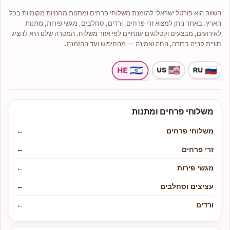
שירות מקצועי ויחס טוב ללקוח,
השווה הוא פורטל ישראלי להזמנת משלוחי פרחים ומתנות מחנויות מקומיות בכל
שמירה על איכות וטריות הפרחים,
מלאי ומחירים נוחים.
הארץ. באתר ניתן למצוא זרי פרחים, ורדים, סחלבים, מגשי פירות, מתנות
כל זר או סידור יגיע עם שליח מנוסה
לאירועים, מבצעים וקטלוגים עונתיים לפי אזור משלוח. המטרה שלנו היא להציג
עד הבית תוך הקפדה על טריות
חוויית קנייה ברורה, נוחה ואמינה — מהחיפוש ועד ההזמנה.
ושלמות הפרחים.
אתם מוזמנים לבקר אותנו בכתובת:
חיה הכהן 34 נתיבות.
משלוחי פרחים ומתנות
משלוחי פרחים
←
זרי פרחים
←
מגשי פירות
←
עציצים וסחלבים
←
ורדים
←