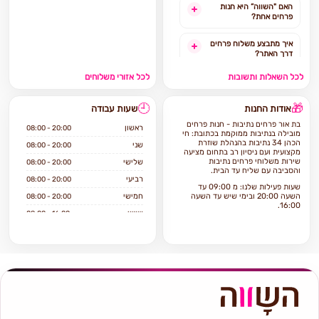
האם "השווה” היא חנות
פרחים אחת?
איך מתבצע משלוח פרחים
דרך האתר?
לכל השאלות ותשובות
לכל אזורי משלוחים
האם ניתן להזמין משלוח
פרחים מהיום להיום?
🕘
🎁
אודות החנות
שעות עבודה
לאילו אזורים בארץ ניתן
בת אור פרחים נתיבות - חנות פרחים
להזמין משלוחים?
ראשון
08:00 - 20:00
מובילה בנתיבות ממוקמת בכתובת: חי
הכהן 34 נתיבות בהנהלת שוזרת
שני
08:00 - 20:00
מקצועית ועם ניסיון רב בתחום מציעה
אילו מוצרים אפשר להזמין
שירות משלוחי פרחים נתיבות
שלישי
08:00 - 20:00
באתר?
והסביבה עם שליח עד הבית.
רביעי
08:00 - 20:00
שעות פעילות שלנו: מ 09:00 עד
השעה 20:00 ובימי שיש עד השעה
חמישי
08:00 - 20:00
16:00.
שישי
08:00 - 16:00
המיקום של החנות מאפשר לבצע
שבת
סגור
משלוחים ליעדים נוספים הסמוכים
לאזור בדמי משלוח מינימלי.
בת אור פרחים נתיבות עם השנים
הפכה החנות ל"שם" ו"מותג" תוך
הקפדה על איכות ושירות ללקוחותיה.
אם ברצונכם להזמין פרחים בנתיבות,
הגעתם למקום הנכון!
החנות בת אור פרחים מתמחה במתן