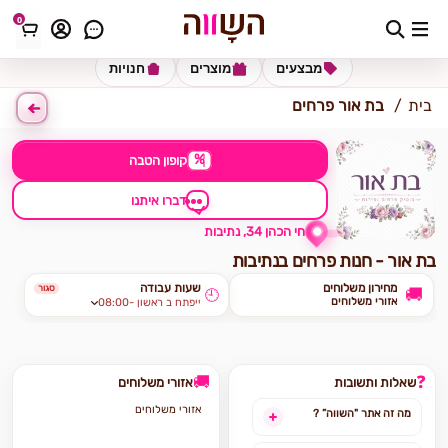
0
כתובת למשלוח
הזינו כתובת
מבצעים
מוצרים
חנויות
בית
בת אור פרחים
%
קופון הטבה
דברו איתנו
חי הכהן 34, נתיבות
בת אור - חנות פרחים בנתיבות
מחירון משלוחים
שעות עבודה
סגור
🚚
🕘
אזורי משלוחים
08:00- ייפתח ב ראשון
🚚
❓
שאלות ותשובות
אזורי משלוחים
אזורי משלוחים
מה זה אתר "השווה” ?