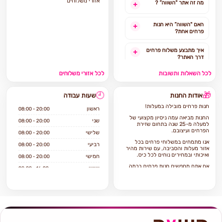
אזורי משלוחים
מה זה אתר "השווה” ?
האם "השווה” היא חנות
פרחים אחת?
איך מתבצע משלוח פרחים
דרך האתר?
לכל השאלות ותשובות
לכל אזורי משלוחים
האם ניתן להזמין משלוח
פרחים מהיום להיום?
🕘
🎁
אודות החנות
שעות עבודה
לאילו אזורים בארץ ניתן
חנות פרחים מובילה במעלות!
להזמין משלוחים?
ראשון
08:00 - 20:00
החנות מביאה עמה ניסיון מקצועי של
שני
08:00 - 20:00
למעלה מ-25 שנה בתחום שזירת
אילו מוצרים אפשר להזמין
הפרחים ועיצובם.
שלישי
08:00 - 20:00
באתר?
אנו מתמחים במשלוחי פרחים בכל
רביעי
08:00 - 20:00
אזור מעלות והסביבה, עם שירות מהיר
ואיכותי ובמחירים נוחים לכל כיס.
חמישי
08:00 - 20:00
אם אתם מחפשים חנות פרחים ברמה
שישי
08:00 - 16:00
גבוה הגעתם למקום הנכון!
שבת
סגור
פרח השווה היא חנות פרחים וותיקה
שיודעת לתת שירות ברמה הגבוהה
ביותר.
החנות מציעה מגוון רחב של פרחים
טריים ואיכותיים, עציצים ומתנות
המתאימים לכל תקציב ולכל אירוע.