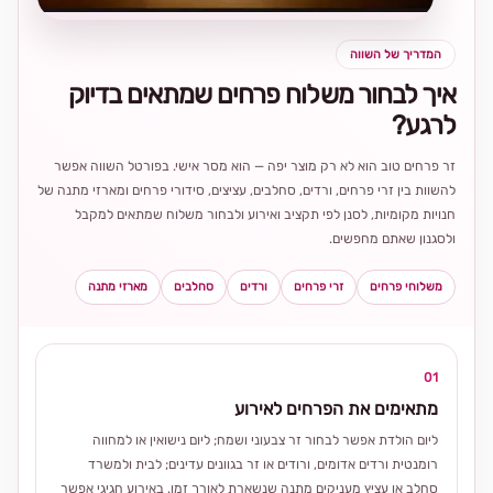
המדריך של השווה
איך לבחור משלוח פרחים שמתאים בדיוק
לרגע?
זר פרחים טוב הוא לא רק מוצר יפה — הוא מסר אישי. בפורטל השווה אפשר
להשוות בין זרי פרחים, ורדים, סחלבים, עציצים, סידורי פרחים ומארזי מתנה של
חנויות מקומיות, לסנן לפי תקציב ואירוע ולבחור משלוח שמתאים למקבל
ולסגנון שאתם מחפשים.
משלוחי פרחים
זרי פרחים
ורדים
סחלבים
מארזי מתנה
01
מתאימים את הפרחים לאירוע
ליום הולדת אפשר לבחור זר צבעוני ושמח; ליום נישואין או למחווה
רומנטית ורדים אדומים, ורודים או זר בגוונים עדינים; לבית ולמשרד
סחלב או עציץ מעניקים מתנה שנשארת לאורך זמן. באירוע חגיגי אפשר