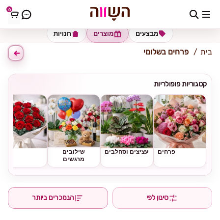
0
כתובת למשלוח
הזינו כתובת
מבצעים
מוצרים
חנויות
בית
פרחים בשלומי
קטגוריות פופולריות
פרחים
עציצים וסחלבים
שילובים
ורדים
מרגשים
סינון לפי
הנמכרים ביותר