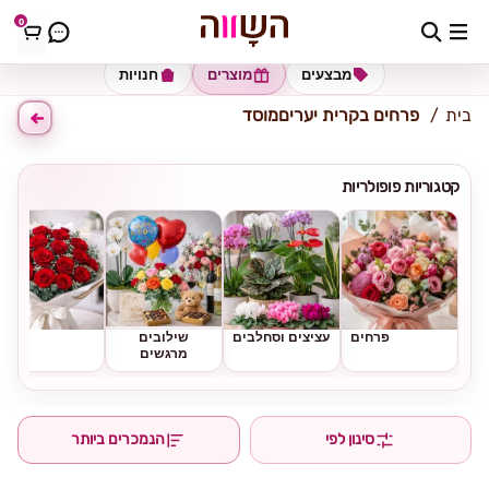
0
כתובת למשלוח
הזינו כתובת
מבצעים
מוצרים
חנויות
בית
פרחים בקרית יעריםמוסד
קטגוריות פופולריות
פרחים
עציצים וסחלבים
שילובים
ורדים
מרגשים
סינון לפי
הנמכרים ביותר