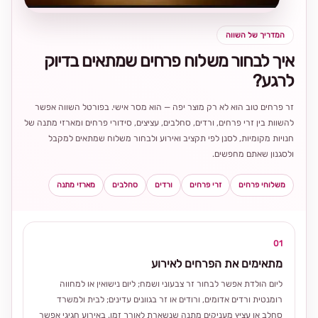
המדריך של השווה
איך לבחור משלוח פרחים שמתאים בדיוק
לרגע?
זר פרחים טוב הוא לא רק מוצר יפה — הוא מסר אישי. בפורטל השווה אפשר
להשוות בין זרי פרחים, ורדים, סחלבים, עציצים, סידורי פרחים ומארזי מתנה של
חנויות מקומיות, לסנן לפי תקציב ואירוע ולבחור משלוח שמתאים למקבל
ולסגנון שאתם מחפשים.
משלוחי פרחים
זרי פרחים
ורדים
סחלבים
מארזי מתנה
01
מתאימים את הפרחים לאירוע
ליום הולדת אפשר לבחור זר צבעוני ושמח; ליום נישואין או למחווה
רומנטית ורדים אדומים, ורודים או זר בגוונים עדינים; לבית ולמשרד
סחלב או עציץ מעניקים מתנה שנשארת לאורך זמן. באירוע חגיגי אפשר