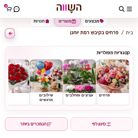
0
כתובת למשלוח
הזינו כתובת
מבצעים
מוצרים
חנויות
בית
פרחים בקיבוץ רמת יוחנן
קטגוריות פופולריות
פרחים
עציצים וסחלבים
שילובים
ורדים
מרגשים
סינון לפי
הנמכרים ביותר