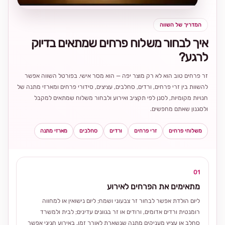
המדריך של השווה
איך לבחור משלוח פרחים שמתאים בדיוק
לרגע?
זר פרחים טוב הוא לא רק מוצר יפה — הוא מסר אישי. בפורטל השווה אפשר
להשוות בין זרי פרחים, ורדים, סחלבים, עציצים, סידורי פרחים ומארזי מתנה של
חנויות מקומיות, לסנן לפי תקציב ואירוע ולבחור משלוח שמתאים למקבל
ולסגנון שאתם מחפשים.
משלוחי פרחים
זרי פרחים
ורדים
סחלבים
מארזי מתנה
01
מתאימים את הפרחים לאירוע
ליום הולדת אפשר לבחור זר צבעוני ושמח; ליום נישואין או למחווה
רומנטית ורדים אדומים, ורודים או זר בגוונים עדינים; לבית ולמשרד
סחלב או עציץ מעניקים מתנה שנשארת לאורך זמן. באירוע חגיגי אפשר