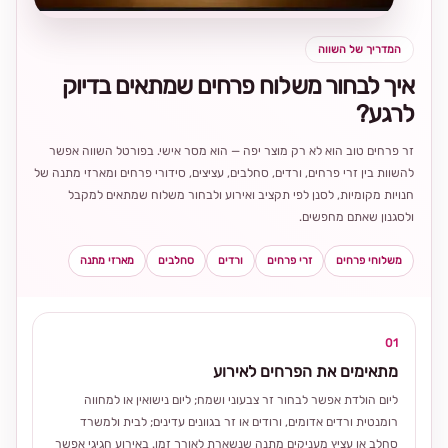
המדריך של השווה
איך לבחור משלוח פרחים שמתאים בדיוק
לרגע?
זר פרחים טוב הוא לא רק מוצר יפה — הוא מסר אישי. בפורטל השווה אפשר
להשוות בין זרי פרחים, ורדים, סחלבים, עציצים, סידורי פרחים ומארזי מתנה של
חנויות מקומיות, לסנן לפי תקציב ואירוע ולבחור משלוח שמתאים למקבל
ולסגנון שאתם מחפשים.
משלוחי פרחים
זרי פרחים
ורדים
סחלבים
מארזי מתנה
01
מתאימים את הפרחים לאירוע
ליום הולדת אפשר לבחור זר צבעוני ושמח; ליום נישואין או למחווה
רומנטית ורדים אדומים, ורודים או זר בגוונים עדינים; לבית ולמשרד
סחלב או עציץ מעניקים מתנה שנשארת לאורך זמן. באירוע חגיגי אפשר