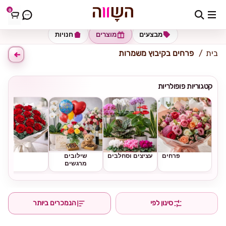
0
כתובת למשלוח
הזינו כתובת
מבצעים
מוצרים
חנויות
בית
פרחים בקיבוץ משמרות
קטגוריות פופולריות
פרחים
עציצים וסחלבים
שילובים
ורדים
מרגשים
סינון לפי
הנמכרים ביותר