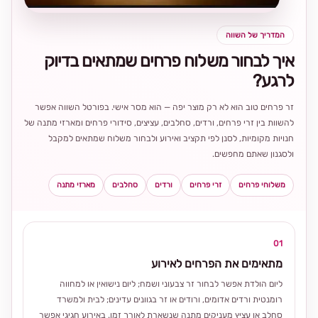
המדריך של השווה
איך לבחור משלוח פרחים שמתאים בדיוק
לרגע?
זר פרחים טוב הוא לא רק מוצר יפה — הוא מסר אישי. בפורטל השווה אפשר
להשוות בין זרי פרחים, ורדים, סחלבים, עציצים, סידורי פרחים ומארזי מתנה של
חנויות מקומיות, לסנן לפי תקציב ואירוע ולבחור משלוח שמתאים למקבל
ולסגנון שאתם מחפשים.
משלוחי פרחים
זרי פרחים
ורדים
סחלבים
מארזי מתנה
01
מתאימים את הפרחים לאירוע
ליום הולדת אפשר לבחור זר צבעוני ושמח; ליום נישואין או למחווה
רומנטית ורדים אדומים, ורודים או זר בגוונים עדינים; לבית ולמשרד
סחלב או עציץ מעניקים מתנה שנשארת לאורך זמן. באירוע חגיגי אפשר