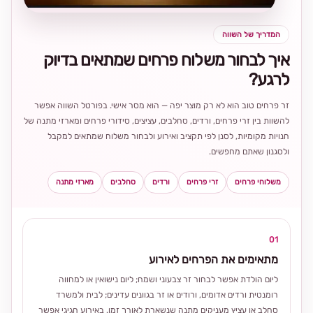
המדריך של השווה
איך לבחור משלוח פרחים שמתאים בדיוק
לרגע?
זר פרחים טוב הוא לא רק מוצר יפה — הוא מסר אישי. בפורטל השווה אפשר
להשוות בין זרי פרחים, ורדים, סחלבים, עציצים, סידורי פרחים ומארזי מתנה של
חנויות מקומיות, לסנן לפי תקציב ואירוע ולבחור משלוח שמתאים למקבל
ולסגנון שאתם מחפשים.
משלוחי פרחים
זרי פרחים
ורדים
סחלבים
מארזי מתנה
01
מתאימים את הפרחים לאירוע
ליום הולדת אפשר לבחור זר צבעוני ושמח; ליום נישואין או למחווה
רומנטית ורדים אדומים, ורודים או זר בגוונים עדינים; לבית ולמשרד
סחלב או עציץ מעניקים מתנה שנשארת לאורך זמן. באירוע חגיגי אפשר