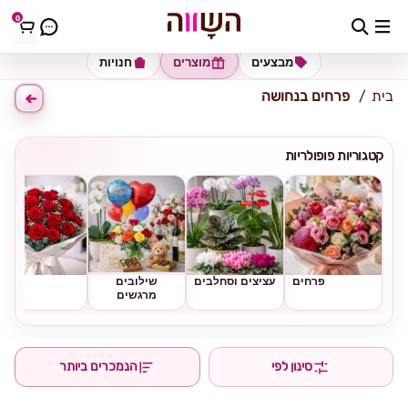
0
כתובת למשלוח
הזינו כתובת
מבצעים
מוצרים
חנויות
בית
פרחים בנחושה
קטגוריות פופולריות
פרחים
עציצים וסחלבים
שילובים
ורדים
מרגשים
סינון לפי
הנמכרים ביותר