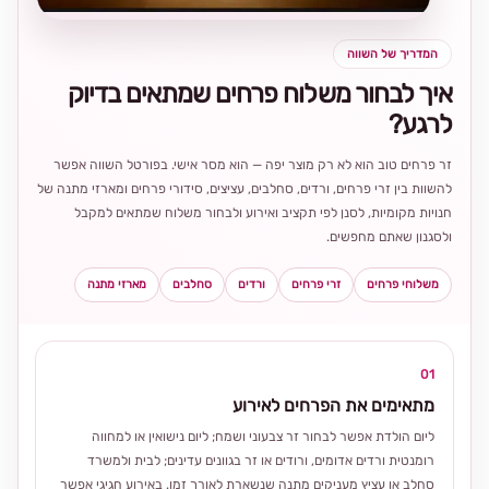
המדריך של השווה
איך לבחור משלוח פרחים שמתאים בדיוק
לרגע?
זר פרחים טוב הוא לא רק מוצר יפה — הוא מסר אישי. בפורטל השווה אפשר
להשוות בין זרי פרחים, ורדים, סחלבים, עציצים, סידורי פרחים ומארזי מתנה של
חנויות מקומיות, לסנן לפי תקציב ואירוע ולבחור משלוח שמתאים למקבל
ולסגנון שאתם מחפשים.
משלוחי פרחים
זרי פרחים
ורדים
סחלבים
מארזי מתנה
01
מתאימים את הפרחים לאירוע
ליום הולדת אפשר לבחור זר צבעוני ושמח; ליום נישואין או למחווה
רומנטית ורדים אדומים, ורודים או זר בגוונים עדינים; לבית ולמשרד
סחלב או עציץ מעניקים מתנה שנשארת לאורך זמן. באירוע חגיגי אפשר