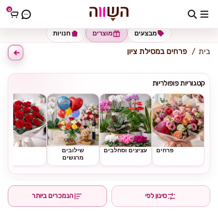
0
כתובת למשלוח
הזינו כתובת
מבצעים
מוצרים
חנויות
בית
פרחים במסילת ציון
קטגוריות פופולריות
פרחים
עציצים וסחלבים
שילובים
ורדים
מרגשים
סינון לפי
הנמכרים ביותר