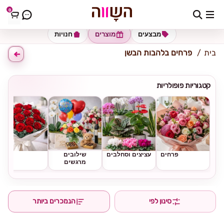
0
כתובת למשלוח
הזינו כתובת
מבצעים
מוצרים
חנויות
בית
פרחים בלהבות הבשן
קטגוריות פופולריות
פרחים
עציצים וסחלבים
שילובים
ורדים
מרגשים
סינון לפי
הנמכרים ביותר