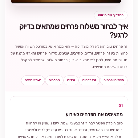
המדריך של השווה
איך לבחור משלוח פרחים שמתאים בדיוק
לרגע?
זר פרחים טוב הוא לא רק מוצר יפה — הוא מסר אישי. בפורטל השווה אפשר
להשוות בין זרי פרחים, ורדים, סחלבים, עציצים, סידורי פרחים ומארזי מתנה של
חנויות מקומיות, לסנן לפי תקציב ואירוע ולבחור משלוח שמתאים למקבל
ולסגנון שאתם מחפשים.
משלוחי פרחים
זרי פרחים
ורדים
סחלבים
מארזי מתנה
01
מתאימים את הפרחים לאירוע
ליום הולדת אפשר לבחור זר צבעוני ושמח; ליום נישואין או למחווה
רומנטית ורדים אדומים, ורודים או זר בגוונים עדינים; לבית ולמשרד
סחלב או עציץ מעניקים מתנה שנשארת לאורך זמן. באירוע חגיגי אפשר