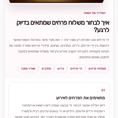
המדריך של השווה
איך לבחור משלוח פרחים שמתאים בדיוק
לרגע?
זר פרחים טוב הוא לא רק מוצר יפה — הוא מסר אישי. בפורטל השווה אפשר
להשוות בין זרי פרחים, ורדים, סחלבים, עציצים, סידורי פרחים ומארזי מתנה של
חנויות מקומיות, לסנן לפי תקציב ואירוע ולבחור משלוח שמתאים למקבל
ולסגנון שאתם מחפשים.
משלוחי פרחים
זרי פרחים
ורדים
סחלבים
מארזי מתנה
01
מתאימים את הפרחים לאירוע
ליום הולדת אפשר לבחור זר צבעוני ושמח; ליום נישואין או למחווה
רומנטית ורדים אדומים, ורודים או זר בגוונים עדינים; לבית ולמשרד
סחלב או עציץ מעניקים מתנה שנשארת לאורך זמן. באירוע חגיגי אפשר