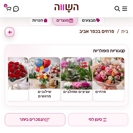
0
כתובת למשלוח
הזינו כתובת
מבצעים
מוצרים
חנויות
בית
פרחים בכפר אביב
קטגוריות פופולריות
פרחים
עציצים וסחלבים
שילובים
ורדים
מרגשים
סינון לפי
הנמכרים ביותר