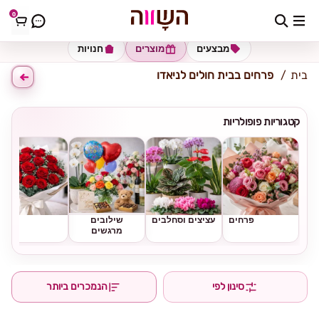
0
כתובת למשלוח
הזינו כתובת
מבצעים
מוצרים
חנויות
בית
פרחים בבית חולים לניאדו
קטגוריות פופולריות
פרחים
עציצים וסחלבים
שילובים
ורדים
מרגשים
סינון לפי
הנמכרים ביותר