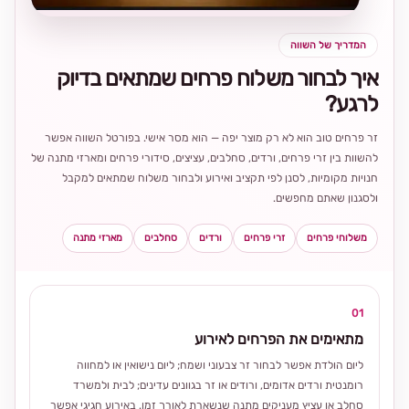
המדריך של השווה
איך לבחור משלוח פרחים שמתאים בדיוק
לרגע?
זר פרחים טוב הוא לא רק מוצר יפה — הוא מסר אישי. בפורטל השווה אפשר
להשוות בין זרי פרחים, ורדים, סחלבים, עציצים, סידורי פרחים ומארזי מתנה של
חנויות מקומיות, לסנן לפי תקציב ואירוע ולבחור משלוח שמתאים למקבל
ולסגנון שאתם מחפשים.
משלוחי פרחים
זרי פרחים
ורדים
סחלבים
מארזי מתנה
01
מתאימים את הפרחים לאירוע
ליום הולדת אפשר לבחור זר צבעוני ושמח; ליום נישואין או למחווה
רומנטית ורדים אדומים, ורודים או זר בגוונים עדינים; לבית ולמשרד
סחלב או עציץ מעניקים מתנה שנשארת לאורך זמן. באירוע חגיגי אפשר