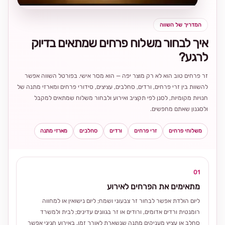
המדריך של השווה
איך לבחור משלוח פרחים שמתאים בדיוק
לרגע?
זר פרחים טוב הוא לא רק מוצר יפה — הוא מסר אישי. בפורטל השווה אפשר
להשוות בין זרי פרחים, ורדים, סחלבים, עציצים, סידורי פרחים ומארזי מתנה של
חנויות מקומיות, לסנן לפי תקציב ואירוע ולבחור משלוח שמתאים למקבל
ולסגנון שאתם מחפשים.
משלוחי פרחים
זרי פרחים
ורדים
סחלבים
מארזי מתנה
01
מתאימים את הפרחים לאירוע
ליום הולדת אפשר לבחור זר צבעוני ושמח; ליום נישואין או למחווה
רומנטית ורדים אדומים, ורודים או זר בגוונים עדינים; לבית ולמשרד
סחלב או עציץ מעניקים מתנה שנשארת לאורך זמן. באירוע חגיגי אפשר