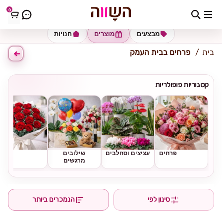
0
כתובת למשלוח
הזינו כתובת
מבצעים
מוצרים
חנויות
בית
פרחים בבית העמק
קטגוריות פופולריות
פרחים
עציצים וסחלבים
שילובים
ורדים
מרגשים
סינון לפי
הנמכרים ביותר