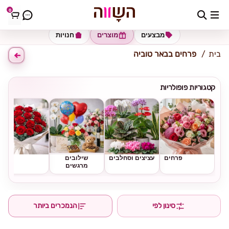
0
כתובת למשלוח
הזינו כתובת
מבצעים
מוצרים
חנויות
בית
פרחים בבאר טוביה
קטגוריות פופולריות
פרחים
עציצים וסחלבים
שילובים
ורדים
מרגשים
סינון לפי
הנמכרים ביותר