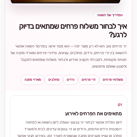
המדריך של השווה
איך לבחור משלוח פרחים שמתאים בדיוק
לרגע?
זר פרחים טוב הוא לא רק מוצר יפה — הוא מסר אישי. בפורטל השווה אפשר
להשוות בין זרי פרחים, ורדים, סחלבים, עציצים, סידורי פרחים ומארזי מתנה של
חנויות מקומיות, לסנן לפי תקציב ואירוע ולבחור משלוח שמתאים למקבל
ולסגנון שאתם מחפשים.
משלוחי פרחים
זרי פרחים
ורדים
סחלבים
מארזי מתנה
01
מתאימים את הפרחים לאירוע
ליום הולדת אפשר לבחור זר צבעוני ושמח; ליום נישואין או למחווה
רומנטית ורדים אדומים, ורודים או זר בגוונים עדינים; לבית ולמשרד
סחלב או עציץ מעניקים מתנה שנשארת לאורך זמן. באירוע חגיגי אפשר