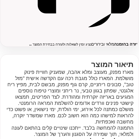
עזרה בהזמנה
מלאי ובירורים
←
נציג זמין לשאלות ולעזרה בבחירת המוצר
תיאור המוצר
מארז מפנק, מעוצב ומלא אהבה, שמעניק חוויית פינוק
מושלמת. המארז כולל מגבת רכה עם הקדשה אישית "מזל
טוב", סבונים ריחניים, קרם גוף מפנק, מבשם לבית, מפיץ ריח
אלגנטי, שפתון בגוון טבעי, נר ריחני ומוצרי טיפוח נוספים
המגיעים באריזה יוקרתית ומהודרת. לצד הפריטים, תמצאו
קישוטי פנינים וורדים אדומים להשלמת המראה הרומנטי.
מושלם כמתנה לכל אירוע, ימי הולדת, ימי נישואין, או פשוט כדי
להראות למישהו כמה הוא חשוב לכם. מארז שמשדר יוקרה,
מחשבה ואכפתיות.
התמונה להמחשה בלבד. ייתכנו שינויים קלים בהתאם לעונה
ולמלאי, תוך שמירה על הסגנון והערך של המוצר.