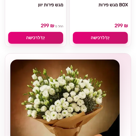
מגש פירות BOX
מגש פירות יוון
299 ₪
299 ₪
החל מ־
לרכישה
לרכישה