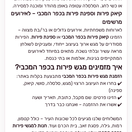
או כשי לחג. הסלסלה עטופה באופן מהודר ומוכנה למסירה.
קיאק פירות וספינת פירות בכפר המכבי – לאירועים
מרשימים
לארוחות משפחתיות, אירועים גדולים או בר/בת מצווה –
הזמינו
קיאק פירות בכפר המכבי
או
ספינת פירות
. הפירות
מסודרים על מגש ארוך בעיצוב ייחודי, ומעניקים לשולחן
מראה עשיר ובלתי נשכח. מתאים במיוחד לאירועים
המתקיימים בגינות, אולמות או בתי כנסת.
איך מזמינים מגש פירות בכפר המכבי?
הזמנת מגש פירות בכפר המכבי
מתבצעת בקלות באתר:
✔️ בחרו את העיצוב הרצוי (מגש, סלסלה, סושי, קיאק,
ספינה)
✔️ הזינו פרטים: שם מקבל, כתובת, תאריך ושעה
✔️ אשרו את ההזמנה – ואנחנו כבר בדרך
המשלוחים שלנו מגיעים לכל שכונות העיר – כולל קטמון,
רמות, גילה, פסגת זאב, בית הכרם ועוד.
חנות למגשי פירות