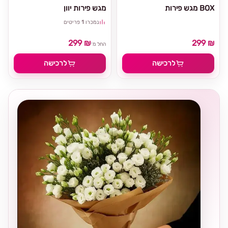
מגש פירות BOX
מגש פירות יוון
נמכרו
1
פריטים
299 ₪
299 ₪
החל מ־
לרכישה
לרכישה