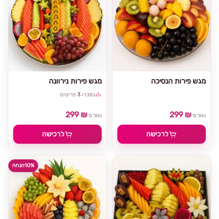
מגש פירות הנסיכה
מגש פירות נירוונה
נמכרו
3
פריטים
299 ₪
299 ₪
החל מ־
החל מ־
לרכישה
לרכישה
10%
הנחה