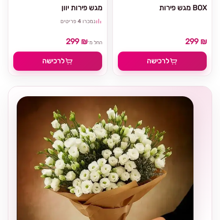
מגש פירות BOX
מגש פירות יוון
נמכרו
4
פריטים
299 ₪
299 ₪
החל מ־
לרכישה
לרכישה