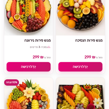
מגש פירות הנסיכה
מגש פירות נירוונה
נמכרו
3
פריטים
299 ₪
299 ₪
החל מ־
החל מ־
לרכישה
לרכישה
10%
הנחה